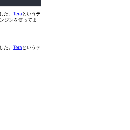
した。
Tera
というテ
ンジンを使ってま
した。
Tera
というテ